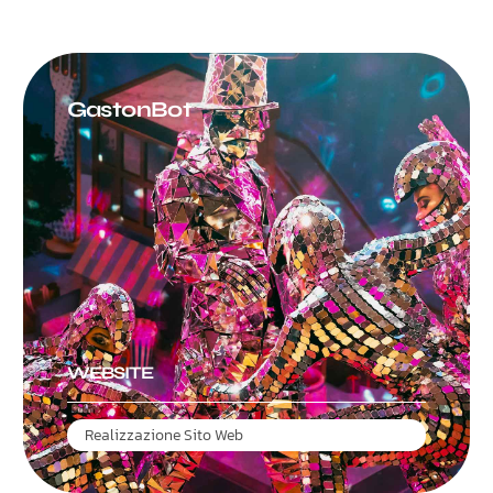
GastonBot
WEBSITE
Realizzazione Sito Web