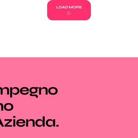
LOAD MORE
impegno
mo
 Azienda.