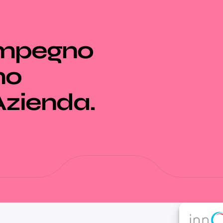
impegno
mo
 Azienda.